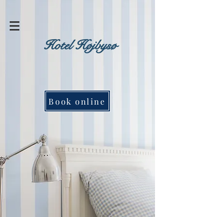
Hotel Højbysø
Book online