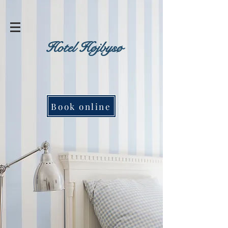
Hotel Højbysø
Book online