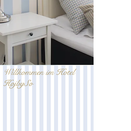
Willkommen im Hotel
HøjbySø