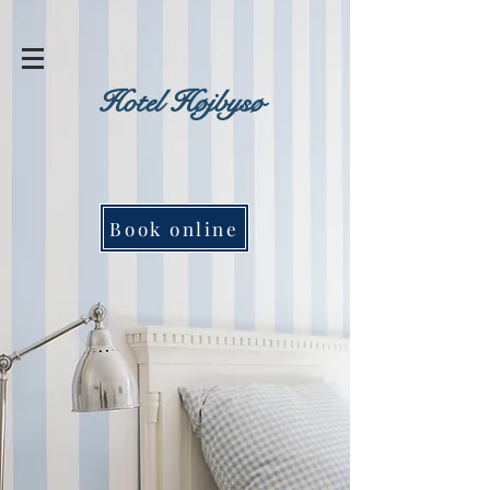
Hotel Højbysø
Book online