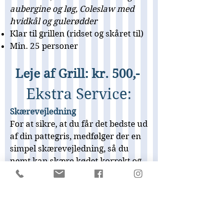
aubergine og løg, Coleslaw med
hvidkål og gulerødder
Klar til grillen (ridset og skåret til)
Min. 25 personer
Leje af Grill: kr. 500,-
Ekstra Service:
Skærevejledning
For at sikre, at du får det bedste ud
af din pattegris, medfølger der en
simpel skærevejledning, så du
nemt kan skære kødet korrekt og
servere det.
Rengøring af grill
-
kr. 250,-