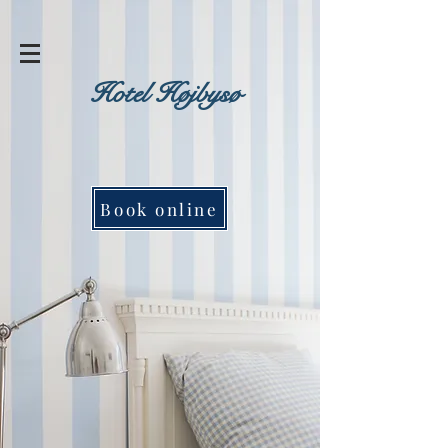
Hotel Højbysø
Book online