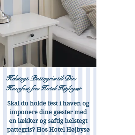
Helstegt Pattegris til Din
Havefest fra Hotel Højbysø
Skal du holde fest i haven og
imponere dine gæster med
en lækker og saftig helstegt
pattegris? Hos Hotel Højbysø