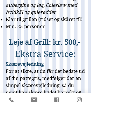
aubergine og løg, Coleslaw med
hvidkål og gulerødder
Klar til grillen (ridset og skåret til)
Min. 25 personer
Leje af Grill: kr. 500,-
Ekstra Service:
Skærevejledning
For at sikre, at du får det bedste ud
af din pattegris, medfølger der en
simpel skærevejledning, så du
nemt kan skære kødet korrekt og
servere det.
Rengøring af grill
-
kr. 250,-