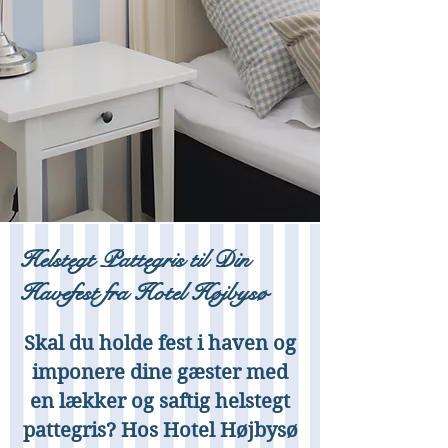
Helstegt Pattegris til Din
Havefest fra Hotel Højbysø
Skal du holde fest i haven og
imponere dine gæster med
en lækker og saftig helstegt
pattegris? Hos Hotel Højbysø