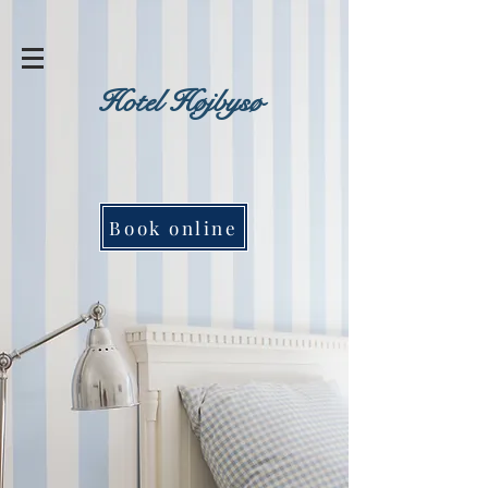
Hotel Højbysø
Book online